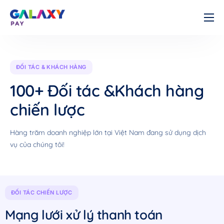
Cá nhân
Doanh nghiệp
ĐỐI TÁC & KHÁCH HÀNG
Về chúng tôi
100+ Đối tác &
Khách hàng
Tài liệu
chiến lược
Liên hệ
Hàng trăm doanh nghiệp lớn tại Việt Nam đang sử dụng dịch
vụ của chúng tôi!
ĐỐI TÁC CHIẾN LƯỢC
Mạng lưới xử lý thanh toán