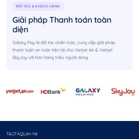
ĐỐI TÁC & KHÁCH HÀNG
Giải pháp
Thanh toán toàn
diện
Galaxy Pay là đối tác chiến lược, cung cấp giải pháp
thanh toán an toàn tiện lợi cho Vietjet Air & Vietjet
SkyJoy với hơn hàng triệu người dùng.
T&C
FAQ
Liên hệ