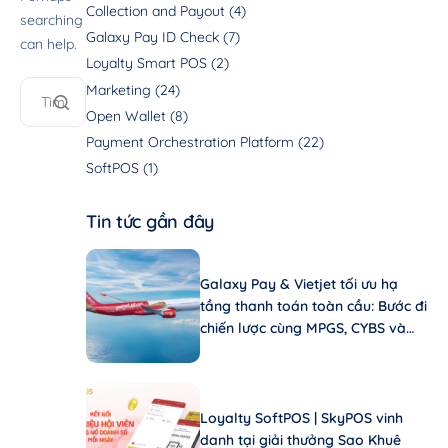
Collection and Payout
(4)
searching
Galaxy Pay ID Check
(7)
can help.
Loyalty Smart POS
(2)
Marketing
(24)
Open Wallet
(8)
Payment Orchestration Platform
(22)
SoftPOS
(1)
Tin tức gần đây
Galaxy Pay & Vietjet tối ưu hạ
tầng thanh toán toàn cầu: Bước đi
chiến lược cùng MPGS, CYBS và
Ayden
Loyalty SoftPOS | SkyPOS vinh
danh tại giải thưởng Sao Khuê