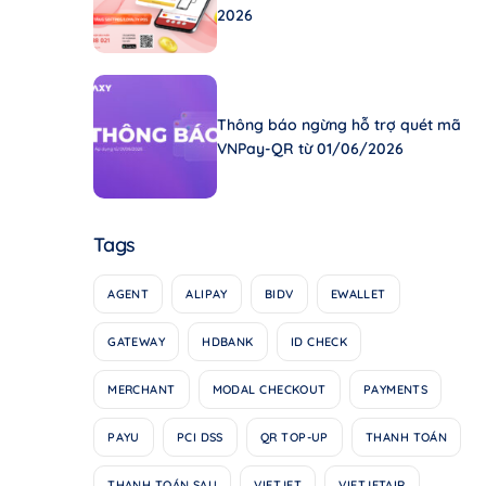
2026
Thông báo ngừng hỗ trợ quét mã
VNPay-QR từ 01/06/2026
Tags
AGENT
ALIPAY
BIDV
EWALLET
GATEWAY
HDBANK
ID CHECK
MERCHANT
MODAL CHECKOUT
PAYMENTS
PAYU
PCI DSS
QR TOP-UP
THANH TOÁN
THANH TOÁN SAU
VIETJET
VIETJETAIR