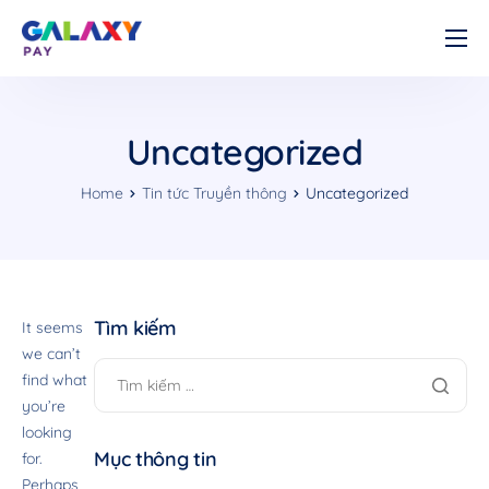
Cá nhân
Doanh nghiệp
Uncategorized
Về chúng tôi
Home
Tin tức Truyền thông
Uncategorized
Tài liệu
Liên hệ
Tìm kiếm
It seems
we can’t
find what
you’re
looking
Mục thông tin
for.
Perhaps