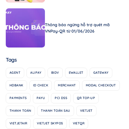
Thông báo ngừng hỗ trợ quét mã
VNPay-QR từ 01/06/2026
Tags
AGENT
ALIPAY
BIDV
EWALLET
GATEWAY
HDBANK
ID CHECK
MERCHANT
MODAL CHECKOUT
PAYMENTS
PAYU
PCI DSS
QR TOP-UP
THANH TOÁN
THANH TOÁN SAU
VIETJET
VIETJETAIR
VIETJET SKYPOS
VIETQR