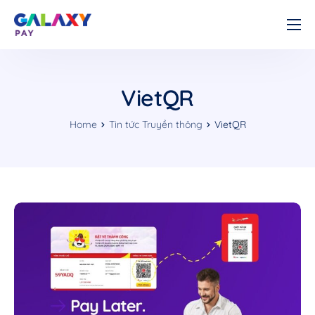
Cá nhân
Doanh nghiệp
VietQR
Về chúng tôi
Home
Tin tức Truyền thông
VietQR
Tài liệu
Liên hệ