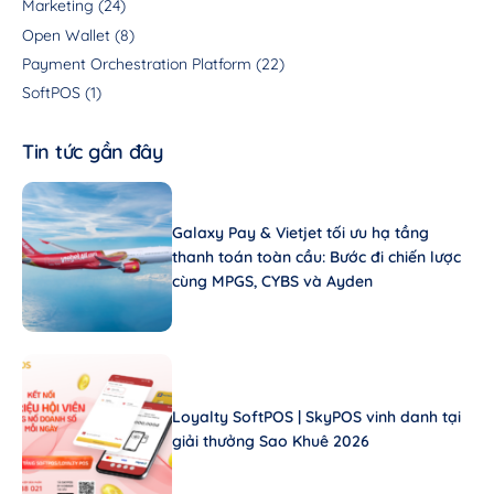
Marketing
(24)
Open Wallet
(8)
Payment Orchestration Platform
(22)
SoftPOS
(1)
Tin tức gần đây
Galaxy Pay & Vietjet tối ưu hạ tầng
thanh toán toàn cầu: Bước đi chiến lược
cùng MPGS, CYBS và Ayden
Loyalty SoftPOS | SkyPOS vinh danh tại
giải thưởng Sao Khuê 2026