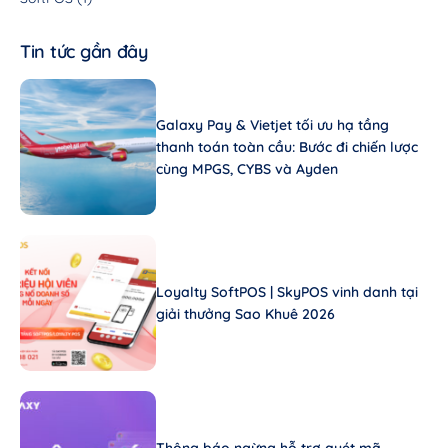
Tin tức gần đây
Galaxy Pay & Vietjet tối ưu hạ tầng
thanh toán toàn cầu: Bước đi chiến lược
cùng MPGS, CYBS và Ayden
Loyalty SoftPOS | SkyPOS vinh danh tại
giải thưởng Sao Khuê 2026