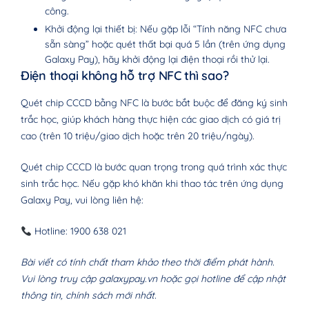
công.
Khởi động lại thiết bị: Nếu gặp lỗi “Tính năng NFC chưa
sẵn sàng” hoặc quét thất bại quá 5 lần (trên ứng dụng
Galaxy Pay), hãy khởi động lại điện thoại rồi thử lại.
Điện thoại không hỗ trợ NFC thì sao?
Quét chip CCCD bằng NFC là bước bắt buộc để đăng ký sinh
trắc học, giúp khách hàng thực hiện các giao dịch có giá trị
cao (trên 10 triệu/giao dịch hoặc trên 20 triệu/ngày).
Quét chip CCCD là bước quan trọng trong quá trình xác thực
sinh trắc học. Nếu gặp khó khăn khi thao tác trên ứng dụng
Galaxy Pay, vui lòng liên hệ:
Hotline: 1900 638 021
Bài viết có tính chất tham khảo theo thời điểm phát hành.
Vui lòng truy cập galaxypay.vn hoặc gọi hotline để cập nhật
thông tin, chính sách mới nhất.