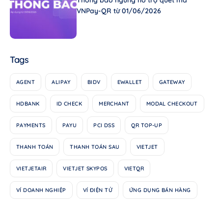
Thông báo ngừng hỗ trợ quét mã
VNPay-QR từ 01/06/2026
Tags
AGENT
ALIPAY
BIDV
EWALLET
GATEWAY
HDBANK
ID CHECK
MERCHANT
MODAL CHECKOUT
PAYMENTS
PAYU
PCI DSS
QR TOP-UP
THANH TOÁN
THANH TOÁN SAU
VIETJET
VIETJETAIR
VIETJET SKYPOS
VIETQR
VÍ DOANH NGHIỆP
VÍ ĐIỆN TỬ
ỨNG DỤNG BÁN HÀNG