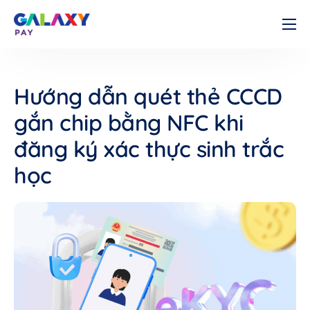
Cá nhân
Doanh nghiệp
Hướng dẫn quét thẻ CCCD
Về chúng tôi
gắn chip bằng NFC khi
Tài liệu
đăng ký xác thực sinh trắc
Liên hệ
học