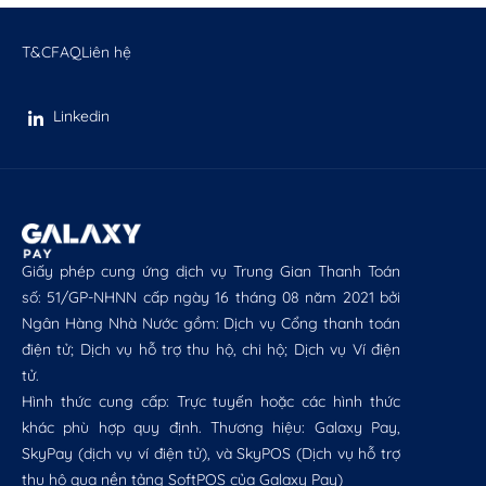
T&C
FAQ
Liên hệ
Linkedin
Giấy phép cung ứng dịch vụ Trung Gian Thanh Toán
số: 51/GP-NHNN cấp ngày 16 tháng 08 năm 2021 bởi
Ngân Hàng Nhà Nước gồm: Dịch vụ Cổng thanh toán
điện tử; Dịch vụ hỗ trợ thu hộ, chi hộ; Dịch vụ Ví điện
tử.
Hình thức cung cấp: Trực tuyến hoặc các hình thức
khác phù hợp quy định. Thương hiệu: Galaxy Pay,
SkyPay (dịch vụ ví điện tử), và SkyPOS (Dịch vụ hỗ trợ
thu hộ qua nền tảng SoftPOS của Galaxy Pay)