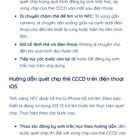
quét chip trong quá trình đăng ký sinh trắc học, áp
vùng chip của thẻ CCCD vào mặt sau điện thoại.
Di chuyển chậm thẻ để tìm vị trí NFC:
Từ vùng gần
camera, di chuyển dần xuống giữa và cạnh dưới điện
thoại cho đến khi thiết bị rung hoặc hiển thị tiến trình
đọc.
Giữ cố định thẻ và điện thoại:
Không di chuyển cho
đến khi quá trình đọc hoàn tất.
Tiếp tục các bước còn lại
để hoàn tất đăng ký sinh
trắc học trên ứng dụng.
Hướng dẫn quét chip thẻ CCCD trên điện thoại
iOS
Tính năng NFC được hỗ trợ từ iPhone 6S trở lên. Đảm bảo
thiết bị đang sử dụng iOS 13 trở lên trước khi thực hiện quét
chip. Thực hiện theo các bước sau:
Thao tác đăng ký sinh trắc học theo hướng dẫn
, đến
bước quét chip thì đặt sát vùng chip của thẻ CCCD vào