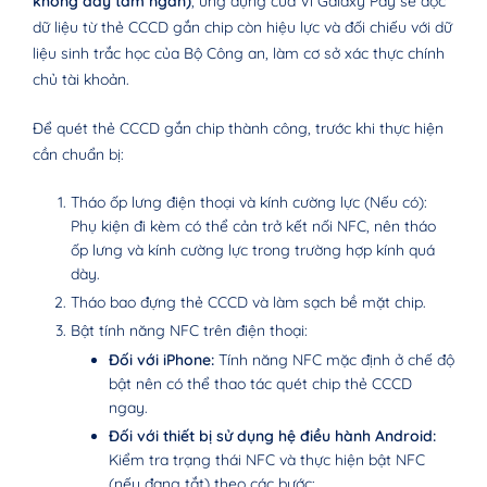
không dây tầm ngắn)
, ứng dụng của Ví Galaxy Pay sẽ đọc
dữ liệu từ thẻ CCCD gắn chip còn hiệu lực và đối chiếu với dữ
liệu sinh trắc học của Bộ Công an, làm cơ sở xác thực chính
chủ tài khoản.
Để quét thẻ CCCD gắn chip thành công, trước khi thực hiện
cần chuẩn bị:
Tháo ốp lưng điện thoại và kính cường lực (Nếu có):
Phụ kiện đi kèm có thể cản trở kết nối NFC, nên tháo
ốp lưng và kính cường lực trong trường hợp kính quá
dày.
Tháo bao đựng thẻ CCCD và làm sạch bề mặt chip.
Bật tính năng NFC trên điện thoại:
Đối với iPhone:
Tính năng NFC mặc định ở chế độ
bật nên có thể thao tác quét chip thẻ CCCD
ngay.
Đối với thiết bị sử dụng hệ điều hành Android:
Kiểm tra trạng thái NFC và thực hiện bật NFC
(nếu đang tắt) theo các bước: