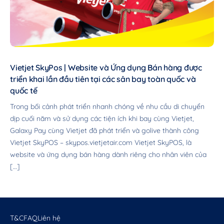
Vietjet SkyPos | Website và Ứng dụng Bán hàng được
triển khai lần đầu tiên tại các sân bay toàn quốc và
quốc tế
Trong bối cảnh phát triển nhanh chóng về nhu cầu di chuyển
dịp cuối năm và sử dụng các tiện ích khi bay cùng Vietjet,
Galaxy Pay cùng Vietjet đã phát triển và golive thành công
Vietjet SkyPOS – skypos.vietjetair.com Vietjet SkyPOS, là
website và ứng dụng bán hàng dành riêng cho nhân viên của
[…]
T&C
FAQ
Liên hệ