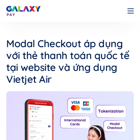
Cá nhân
Doanh nghiệp
Modal Checkout áp dụng
Về chúng tôi
với thẻ thanh toán quốc tế
Tài liệu
tại website và ứng dụng
Liên hệ
Vietjet Air