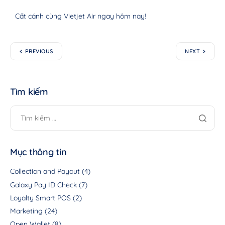
Cất cánh cùng Vietjet Air ngay hôm nay!
PREVIOUS
NEXT
Tìm kiếm
Mục thông tin
Collection and Payout
(4)
Galaxy Pay ID Check
(7)
Loyalty Smart POS
(2)
Marketing
(24)
Open Wallet
(8)