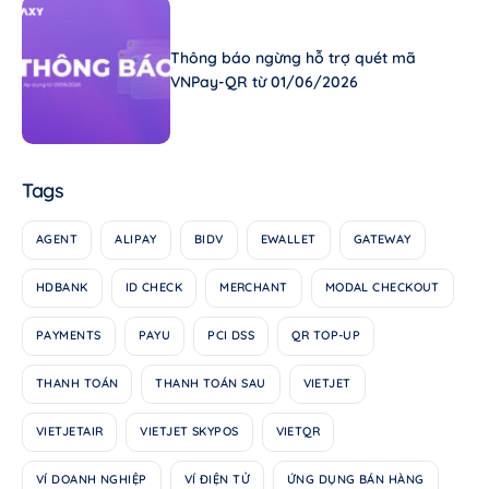
Thông báo ngừng hỗ trợ quét mã
VNPay-QR từ 01/06/2026
Tags
AGENT
ALIPAY
BIDV
EWALLET
GATEWAY
HDBANK
ID CHECK
MERCHANT
MODAL CHECKOUT
PAYMENTS
PAYU
PCI DSS
QR TOP-UP
THANH TOÁN
THANH TOÁN SAU
VIETJET
VIETJETAIR
VIETJET SKYPOS
VIETQR
VÍ DOANH NGHIỆP
VÍ ĐIỆN TỬ
ỨNG DỤNG BÁN HÀNG