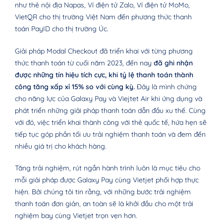
như thẻ nội địa Napas, Ví điện tử Zalo, Ví điện tử MoMo,
VietQR cho thị trường Việt Nam đến phương thức thanh
toán PayID cho thị trường Úc.
Giải pháp Modal Checkout đã triển khai với từng phương
thức thanh toán từ cuối năm 2023, đến nay
đã ghi nhận
được những tín hiệu tích cực, khi tỷ lệ thanh toán thành
công tăng xấp xỉ 15% so với cùng kỳ.
Đây là mình chứng
cho năng lực của Galaxy Pay và Viejtet Air khi ứng dụng và
phát triển những giải pháp thanh toán dẫn đầu xu thế. Cùng
với đó, việc triển khai thành công với thẻ quốc tế, hứa hẹn sẽ
tiếp tục góp phần tối ưu trải nghiệm thanh toán và đem đến
nhiều giá trị cho khách hàng.
Tăng trải nghiệm, rút ngắn hành trình luôn là mục tiêu cho
mỗi giải pháp được Galaxy Pay cùng Vietjet phối hợp thực
hiện. Bởi chúng tôi tin rằng, với những bước trải nghiệm
thanh toán đơn giản, an toàn sẽ là khởi đầu cho một trải
nghiệm bay cùng Vietjet trọn vẹn hơn.