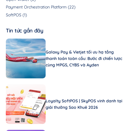
Payment Orchestration Platform
(22)
SoftPOS
(1)
Tin tức gần đây
Galaxy Pay & Vietjet tối ưu hạ tầng
thanh toán toàn cầu: Bước đi chiến lược
cùng MPGS, CYBS và Ayden
Loyalty SoftPOS | SkyPOS vinh danh tại
giải thưởng Sao Khuê 2026